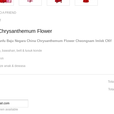
O A FRIEND
T
Chrysanthemum Flower
nfu Baju Negara China Chrysanthemum Flower Cheongsam Imlek CNY
n, bawahan, belt & tusuk konde
gus
size anak & dewasa
Tota
Tota
hen available