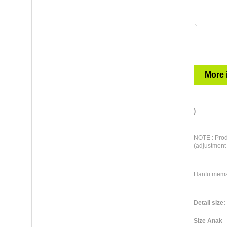
More 
)
NOTE : Prod
(adjustment
Hanfu meman
Detail size:
Size Anak