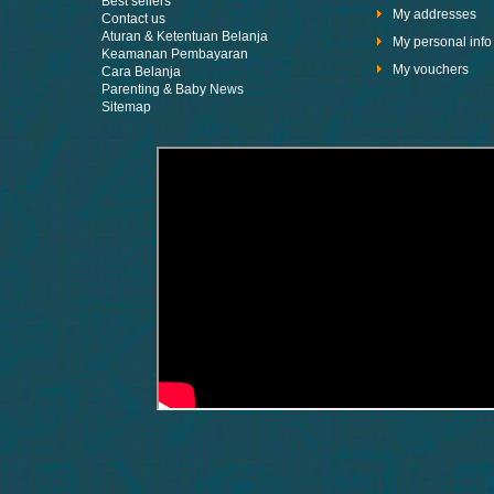
Best sellers
My addresses
Contact us
Aturan & Ketentuan Belanja
My personal info
Keamanan Pembayaran
My vouchers
Cara Belanja
Parenting & Baby News
Sitemap