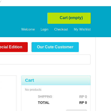
T
Cart
(empty)
Welcome
Login
Checkout
My Wishlist
cial Edition
Our Cute Customer
Cart
No products
RP‎ 0
SHIPPING
TOTAL
RP‎ 0