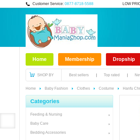
Customer Service:
0877-8718-5588
LOW PRI
Home
Membership
Dropship
SHOP BY
Best sellers
Top rated
New
Home
Baby Fashion
Clothes
Costume
Hanfu Ch
Categories
Feeding & Nursing
Baby Care
Bedding Accessories