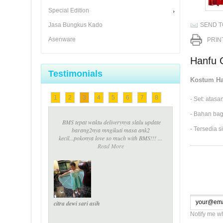
Special Edition
Jasa Bungkus Kado
SEND T
Asenware
PRIN
Hanfu 
Testimonials
Kostum Ha
1
2
3
4
5
6
7
8
- Set: atasa
- Bahan ba
BMS tepat waktu deliverynya slalu update
barang2nya mngikuti masa ank2
- Tersedia 
kecil...pokonya love so much with BMS!!! ...
Read More
citra dewi sari asih
Notify me w