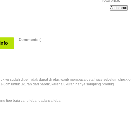
Total price:
Add to cart
Comments (
info
uk yg sudah dibeli tidak dapat diretur, wajib membaca detail size sebelum check o
 1-5cm untuk ukuran dari pabrik, karena ukuran hanya sampling produk)
g tipe baju yang lebar dadanya lebar