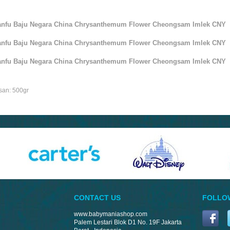
nfu Baju Negara China Chrysanthemum Flower Cheongsam Imlek CNY
nfu Baju Negara China Chrysanthemum Flower Cheongsam Imlek CNY
nfu Baju Negara China Chrysanthemum Flower Cheongsam Imlek CNY
san: 500gr
CONTACT US
FOLLO
www.babymaniashop.com
Palem Lestari Blok D1 No. 19F Jakarta