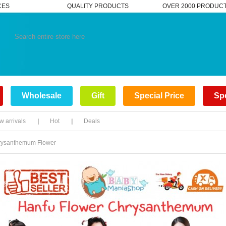
CES
QUALITY PRODUCTS
OVER 2000 PRODUC
Wholesale
Gift
Special Price
Spe
 arrivals
Hot
Deals
rysanthemum Flower