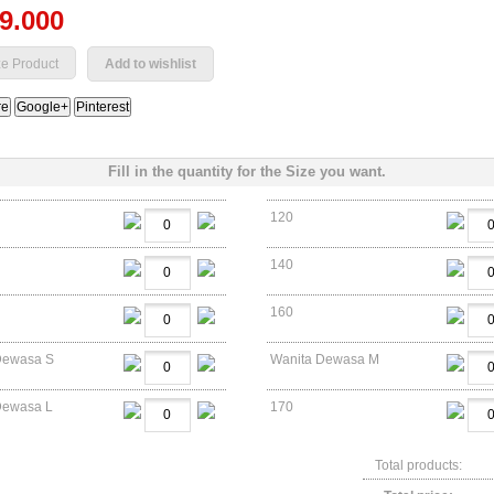
49.000
Add to wishlist
re
Google+
Pinterest
Fill in the quantity for the Size you want.
120
140
160
Dewasa S
Wanita Dewasa M
Dewasa L
170
Total products: