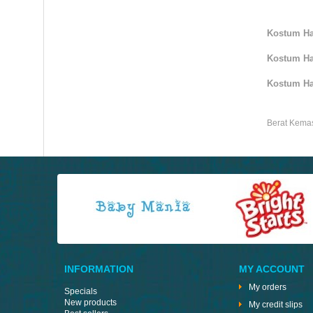
Kostum Ha
Kostum Ha
Kostum Ha
Berat Kema
INFORMATION
MY ACCOUNT
My orders
Specials
New products
My credit slips