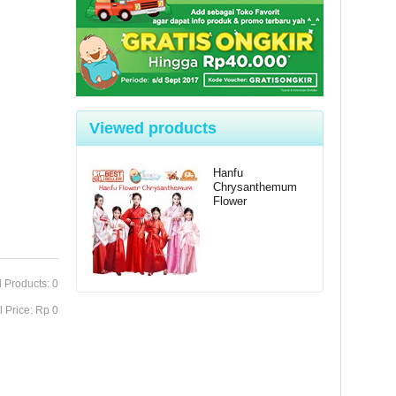
Viewed products
Hanfu
Chrysanthemum
Flower
l Products: 0
l Price: Rp‎ 0