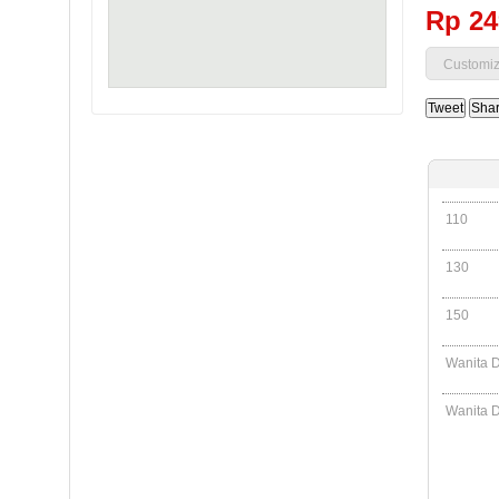
Rp‎ 2
Tweet
Sha
110
130
150
Wanita 
Wanita 