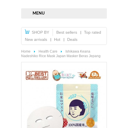
MENU
SHOP BY
Best sellers
Top rated
New arrivals
Hot
Deals
Home
Health Care
Ishikawa Keana
Nadeshiko Rice Mask Japan Masker Beras Jepang