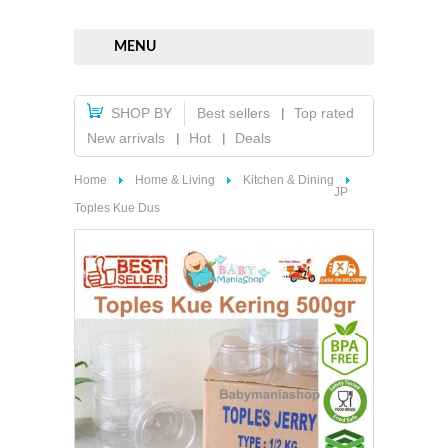
MENU
SHOP BY
Best sellers
Top rated
New arrivals
Hot
Deals
Home
Home & Living
Kitchen & Dining
JP
Toples Kue Dus