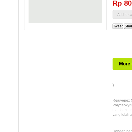
Rp‎ 8
Tweet
Sha
More 
)
Rejuvenex C
Polydeoxyri
membantu re
yang lelah 
Dengan pen