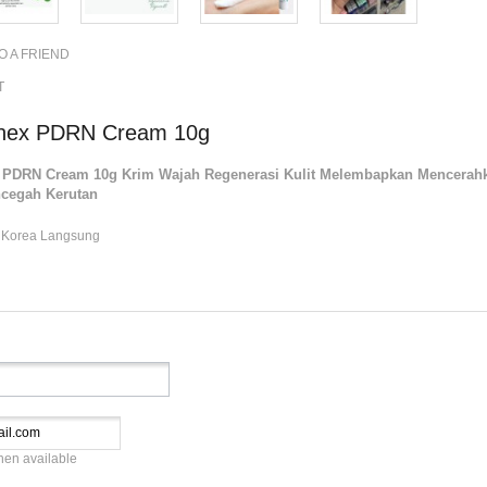
O A FRIEND
T
nex PDRN Cream 10g
 PDRN Cream 10g Krim Wajah Regenerasi Kulit Melembapkan Mencerahk
cegah Kerutan
y Korea Langsung
hen available