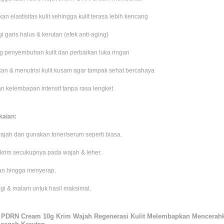
an elastisitas kulit sehingga kulit terasa lebih kencang
 garis halus & kerutan (efek anti-aging)
 penyembuhan kulit dan perbaikan luka ringan
an & menutrisi kulit kusam agar tampak sehat bercahaya
n kelembapan intensif tanpa rasa lengket
aian:
ajah dan gunakan toner/serum seperti biasa.
 krim secukupnya pada wajah & leher.
han hingga menyerap.
i & malam untuk hasil maksimal.
 PDRN Cream 10g Krim Wajah Regenerasi Kulit Melembapkan Mencerahk