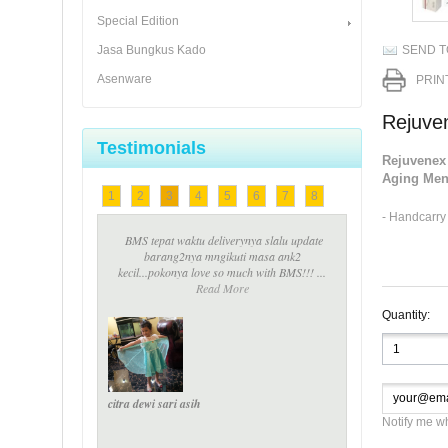
Special Edition
Jasa Bungkus Kado
SEND T
Asenware
PRIN
Rejuve
Testimonials
Rejuvenex
Aging Men
1
2
3
4
5
6
7
8
- Handcarr
BMS tepat waktu deliverynya slalu update
barang2nya mngikuti masa ank2
kecil...pokonya love so much with BMS!!! ...
Read More
Quantity:
citra dewi sari asih
Notify me w