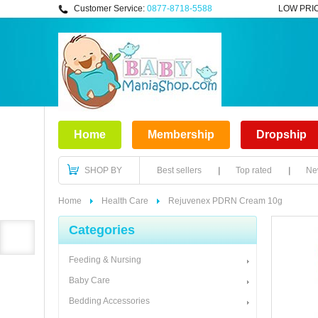
Customer Service:
0877-8718-5588
LOW PRI
Home
Membership
Dropship
SHOP BY
Best sellers
Top rated
New
Home
Health Care
Rejuvenex PDRN Cream 10g
Categories
Feeding & Nursing
Baby Care
Bedding Accessories