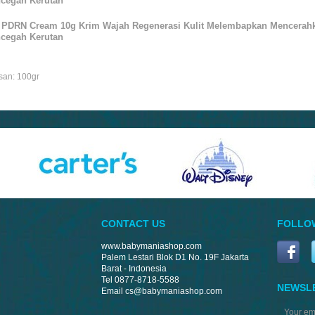
cegah Kerutan
 PDRN Cream 10g Krim Wajah Regenerasi Kulit Melembapkan Mencerahk
cegah Kerutan
san: 100gr
CONTACT US
FOLLO
www.babymaniashop.com
Palem Lestari Blok D1 No. 19F Jakarta
Barat - Indonesia
Tel 0877-8718-5588
NEWSL
Email
cs@babymaniashop.com