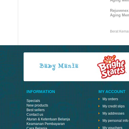
Aging Men
Rejuvenex
Aging Men
Berat Kema
INFORMATION
MY ACCOUNT
My orders
Specials
New products
My credit slips
Best sellers
My addresses
Contact us
Aturan & Ketentuan Belanja
My personal info
Keamanan Pembayaran
My vouchers
Cara Belanja