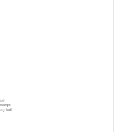
ngan
l mampu
gi kulit