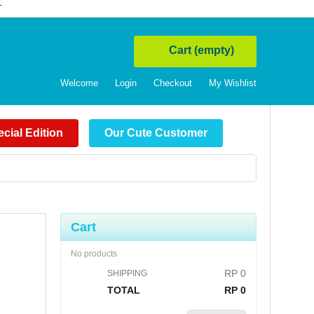
T
Cart
(empty)
Welcome
Login
Checkout
My Wishlist
cial Edition
Our Cute Customer
Cart
No products
RP‎ 0
SHIPPING
TOTAL
RP‎ 0