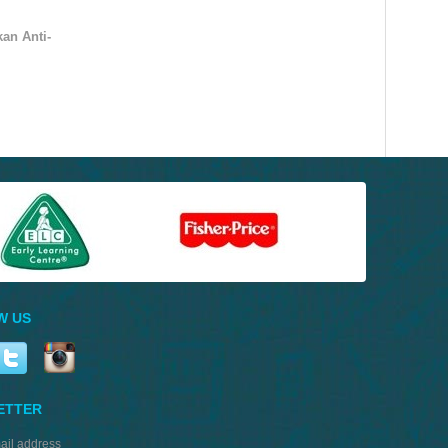
an Anti-
W US
ETTER