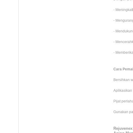
- Meningkatk
- Mengurangi
- Mendukung
- Mencerahk
- Memberika
Cara Pemak
Bersihkan w
Aplikasikan
Pijat perla
Gunakan pag
Rejuvenex