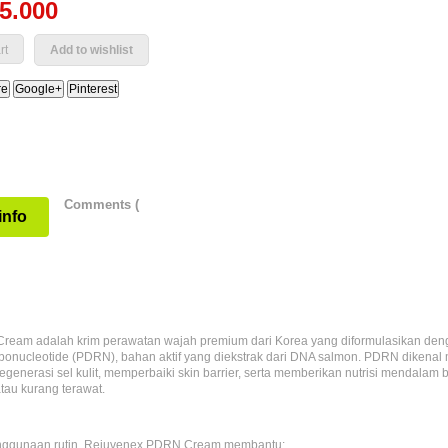
05.000
Add to wishlist
re
Google+
Pinterest
Comments (
info
ream adalah krim perawatan wajah premium dari Korea yang diformulasikan de
bonucleotide (PDRN), bahan aktif yang diekstrak dari DNA salmon. PDRN dikena
generasi sel kulit, memperbaiki skin barrier, serta memberikan nutrisi mendalam ba
atau kurang terawat.
ggunaan rutin, Rejuvenex PDRN Cream membantu: